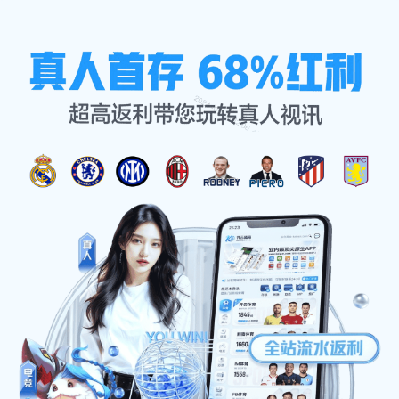
资讯看板
首页
资讯看板