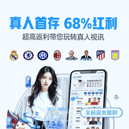
产品专区
首页
产品专区